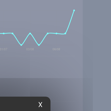
X
Masquer le bandea