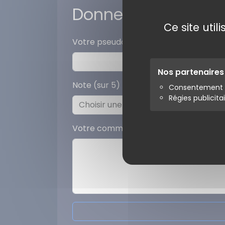
Donner votre avis
Ce site uti
Votre pseudo
Nos partenaire
Note (sur 5)
Consentement s
Régies publicita
Votre commentaire