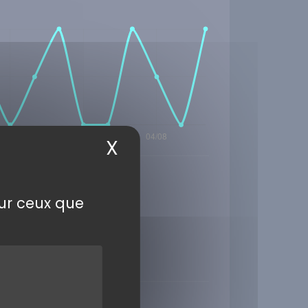
X
Masquer le bandea
sur ceux que