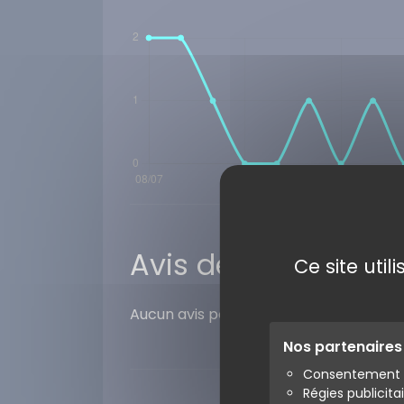
Avis des internaute
Ce site uti
Aucun avis pour ce numéro. Laissez vo
Nos partenaire
Consentement s
Régies publicita