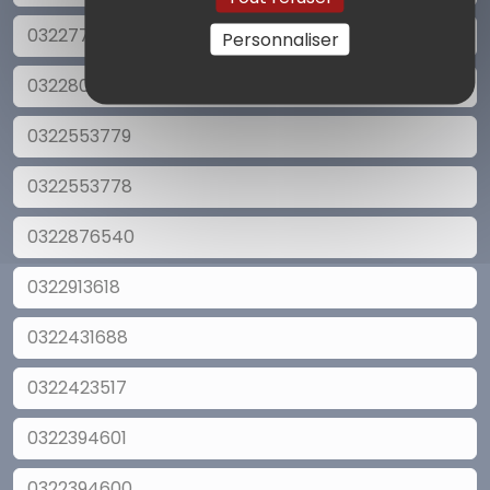
0322772038
Personnaliser
0322807924
0322553779
0322553778
0322876540
0322913618
0322431688
0322423517
0322394601
0322394600