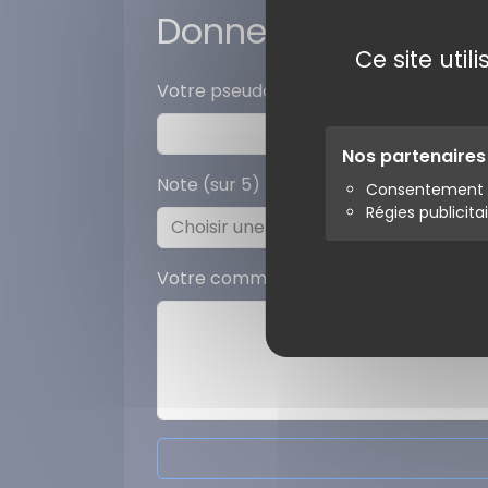
Donner votre avis
Ce site uti
Votre pseudo
Nos partenaire
Note (sur 5)
Consentement s
Régies publicita
Votre commentaire