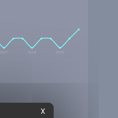
X
Masquer le bandea