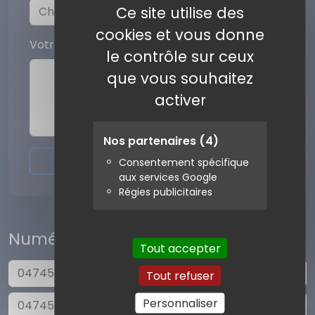
Ce site utilise des
cookies et vous donne
Votre commentaire
le contrôle sur ceux
que vous souhaitez
activer
Nos partenaires
(4)
Envoyer l'avis
Consentement spécifique
aux services Google
Régies publicitaires
Numéros similaires
Tout accepter
0474544296
Tout refuser
Personnaliser
0474541089