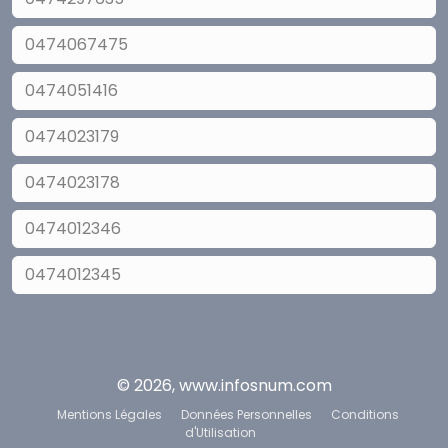
0474067475
0474051416
0474023179
0474023178
0474012346
0474012345
© 2026, www.infosnum.com
Mentions Légales
Données Personnelles
Conditions
d'Utilisation