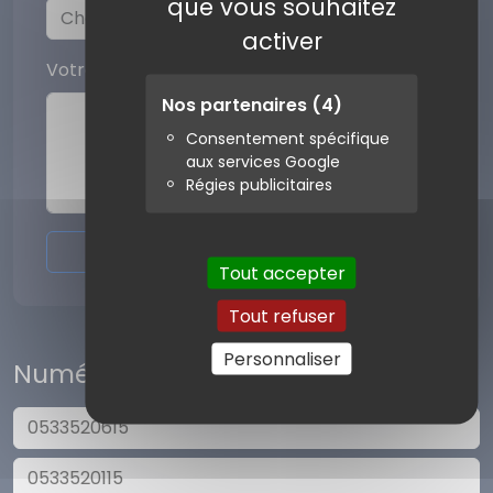
que vous souhaitez
activer
Votre commentaire
Nos partenaires
(4)
Consentement spécifique
aux services Google
Régies publicitaires
Envoyer l'avis
Tout accepter
Tout refuser
Personnaliser
Numéros similaires
0533520615
0533520115