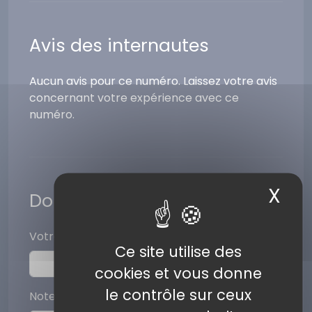
Avis des internautes
Aucun avis pour ce numéro. Laissez votre avis
concernant votre expérience avec ce
numéro.
X
Ma
Donner votre avis
Votre pseudo
Ce site utilise des
cookies et vous donne
le contrôle sur ceux
Note (sur 5)