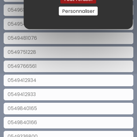
0549614086
Personnaliser
0549548652
0549481076
0549751228
0549766561
0549412934
0549412933
0549840165
0549840166
0549336800