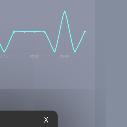
X
Masquer le bandea