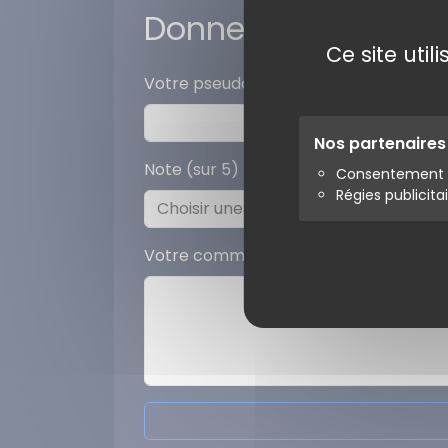
Donner votre avis
Ce site uti
Votre pseudo
Nos partenaire
Note (sur 5)
Consentement s
Régies publicita
Votre commentaire