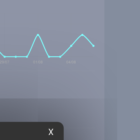
X
Masquer le bandea