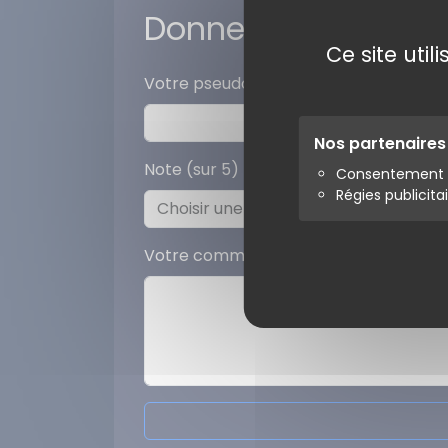
Donner votre avis
Ce site uti
Votre pseudo
Nos partenaire
Note (sur 5)
Consentement s
Régies publicita
Votre commentaire