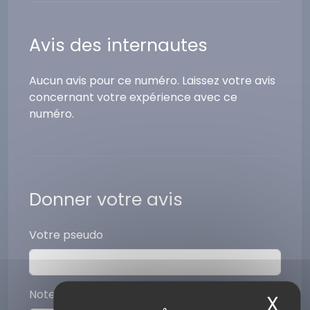
Avis des internautes
Aucun avis pour ce numéro. Laissez votre avis
concernant votre expérience avec ce
numéro.
Donner votre avis
Votre pseudo
Note (sur 5)
X
Ma