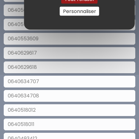
0640564096
Personnaliser
0640553610
0640553609
0640629617
0640629618
0640634707
0640634708
0640518012
0640518011
0640493412