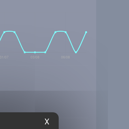
X
Masquer le bandea