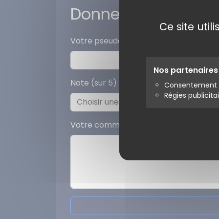
Donner votre avis
Ce site uti
Votre pseudo
Nos partenaire
Note (sur 5)
Consentement s
Régies publicita
Votre commentaire