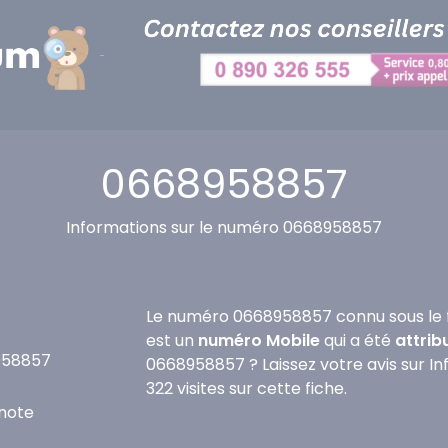
0668958857
Informations sur le numéro 0668958857
Le numéro 0668958857 connu sous le 
est un
numéro Mobile
qui a été
attrib
958857
0668958857 ? Laissez votre avis sur I
322 visites sur cette fiche.
note