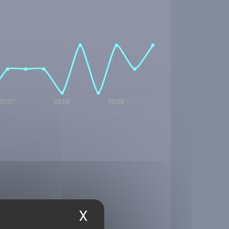
X
Masquer le bandea