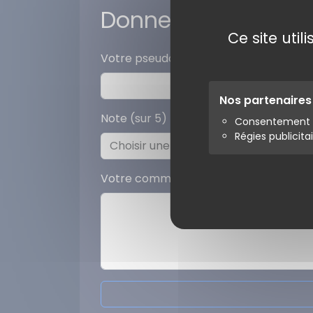
Donner votre avis
Ce site uti
Votre pseudo
Nos partenaire
Note (sur 5)
Consentement s
Régies publicita
Votre commentaire