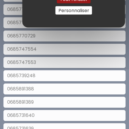
0685774648
Personnaliser
0685770730
0685770729
0685747554
0685747553
0685739248
0685891388
0685891389
0685731640
0685731639