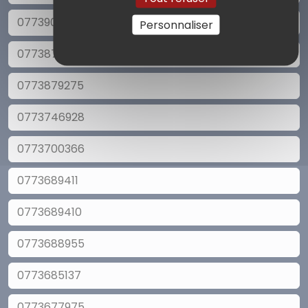
0773902982
Personnaliser
0773879276
0773879275
0773746928
0773700366
0773689411
0773689410
0773688955
0773685137
0773677975