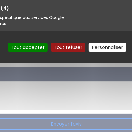
s
(4)
pécifique aux services Google
ires
Tout accepter
Tout refuser
Personnaliser
Envoyer l'avis