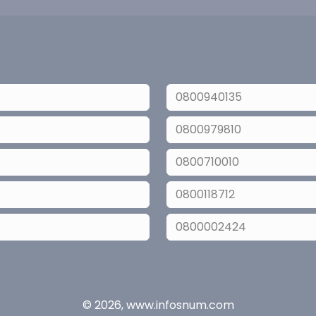
0800940135
0800979810
0800710010
0800118712
0800002424
© 2026, www.infosnum.com