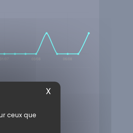
X
Masquer le bandea
sur ceux que