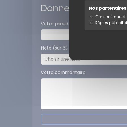
Donner votre avis
Nos partenaire
Consentement s
Régies publicita
Votre pseudo
Note (sur 5)
Votre commentaire