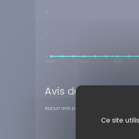
Avis des internaute
Aucun avis pour ce numéro. Laissez vo
Ce site uti