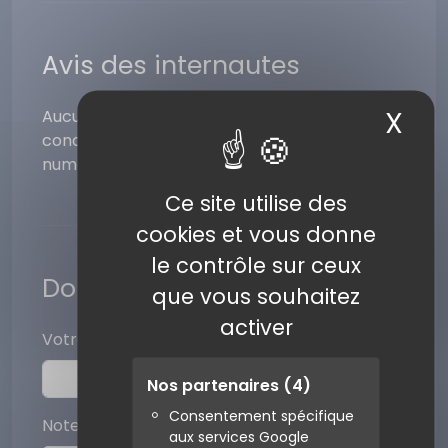
Avis des internautes
X
Ma
Aucun avis pour ce numéro. Laissez votre avis
concernant votre expérience avec ce
numéro.
Ce site utilise des
cookies et vous donne
le contrôle sur ceux
Donner votre avis
que vous souhaitez
activer
Votre pseudo
Nos partenaires
(4)
Consentement spécifique
Note (sur 5)
aux services Google