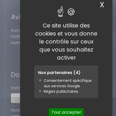
X
Ma
Avis des internautes
Ce site utilise des
Aucun avis pour ce numéro. Laissez votre avis
cookies et vous donne
concernant votre expérience avec ce
le contrôle sur ceux
numéro.
que vous souhaitez
activer
Nos partenaires
(4)
Donner votre avis
Consentement spécifique
aux services Google
Votre pseudo
Régies publicitaires
Note (sur 5)
Tout accepter