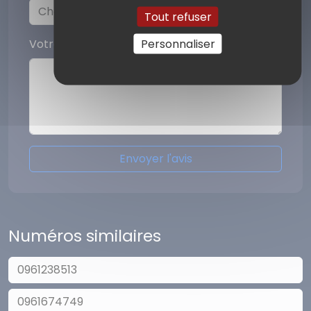
Tout refuser
Personnaliser
Votre commentaire
Envoyer l'avis
Numéros similaires
0961238513
0961674749