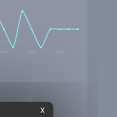
X
Masquer le bandea