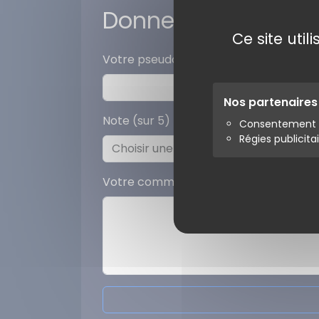
Donner votre avis
Ce site uti
Votre pseudo
Nos partenaire
Note (sur 5)
Consentement s
Régies publicita
Votre commentaire