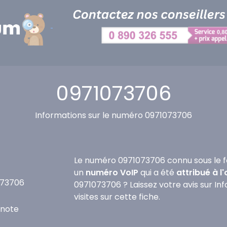
0971073706
Informations sur le numéro 0971073706
Le numéro 0971073706 connu sous le f
un
numéro VoIP
qui a été
attribué à l
073706
0971073706 ? Laissez votre avis sur In
visites sur cette fiche.
 note