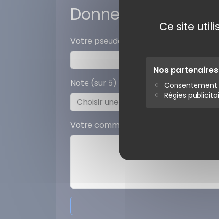
Donner votre avis
Ce site uti
Votre pseudo
Nos partenaire
Note (sur 5)
Consentement s
Régies publicita
Votre commentaire