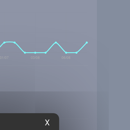
X
Masquer le bandea